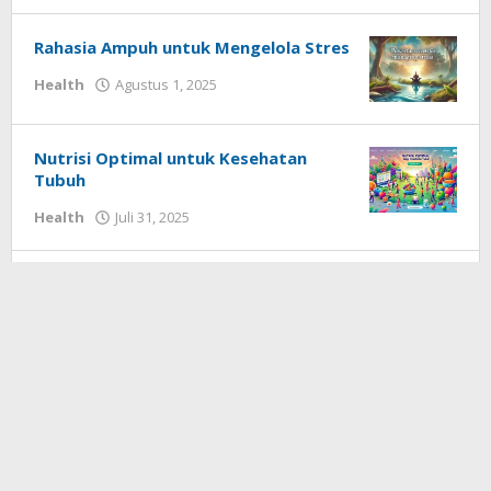
Techhardsoft
Rahasia Ampuh untuk Mengelola Stres
oleh
Health
Agustus 1, 2025
Redaksi
Techhardsoft
Nutrisi Optimal untuk Kesehatan
Tubuh
oleh
Health
Juli 31, 2025
Redaksi
Techhardsoft
Vaksinasi Efektif Menjaga Imunitas
oleh
Health
Juli 31, 2025
Redaksi
Techhardsoft
Berita Terbaru