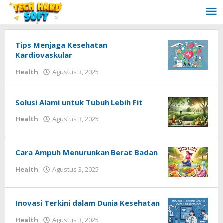
Lewati
ke
konten
Tips Menjaga Kesehatan
Kardiovaskular
oleh
Health
Agustus 3, 2025
Redaksi
Techhardsoft
Solusi Alami untuk Tubuh Lebih Fit
oleh
Health
Agustus 3, 2025
Redaksi
Techhardsoft
Cara Ampuh Menurunkan Berat Badan
oleh
Health
Agustus 3, 2025
Redaksi
Techhardsoft
Inovasi Terkini dalam Dunia Kesehatan
oleh
Health
Agustus 3, 2025