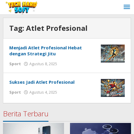
Lewati
ke
konten
Tag:
Atlet Profesional
Menjadi Atlet Profesional Hebat
dengan Strategi Jitu
oleh
Sport
Agustus 8, 2025
Redaksi
Techhardsoft
Sukses Jadi Atlet Profesional
oleh
Sport
Agustus 4, 2025
Redaksi
Techhardsoft
Berita Terbaru