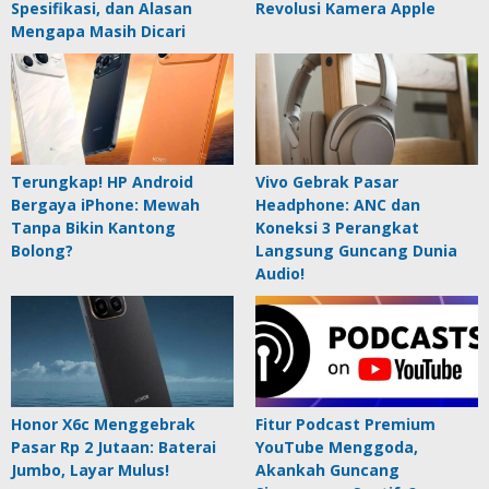
Spesifikasi, dan Alasan
Revolusi Kamera Apple
Mengapa Masih Dicari
Terungkap! HP Android
Vivo Gebrak Pasar
Bergaya iPhone: Mewah
Headphone: ANC dan
Tanpa Bikin Kantong
Koneksi 3 Perangkat
Bolong?
Langsung Guncang Dunia
Audio!
Honor X6c Menggebrak
Fitur Podcast Premium
Pasar Rp 2 Jutaan: Baterai
YouTube Menggoda,
Jumbo, Layar Mulus!
Akankah Guncang