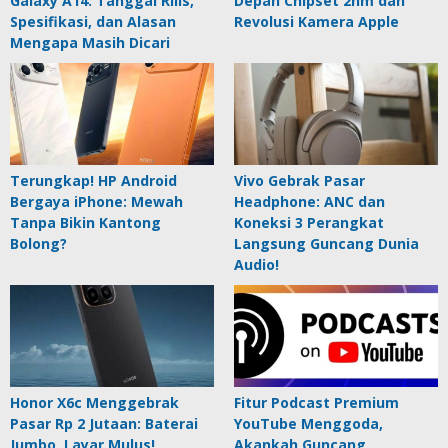
Galaxy A14: Tanggal Rilis,
Depan Chipset 2nm dan
Spesifikasi, dan Alasan
Revolusi Kamera Apple
Mengapa Masih Dicari
Terungkap! HP Android
Vivo Gebrak Pasar
Bergaya iPhone: Mewah
Headphone: ANC dan
Tanpa Bikin Kantong
Koneksi 3 Perangkat
Bolong?
Langsung Guncang Dunia
Audio!
Honor X6c Menggebrak
Fitur Podcast Premium
Pasar Rp 2 Jutaan: Baterai
YouTube Menggoda,
Jumbo, Layar Mulus!
Akankah Guncang