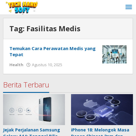
Lewati
ke
konten
Tag:
Fasilitas Medis
Temukan Cara Perawatan Medis yang
Tepat
oleh
Health
Agustus 10, 2025
Redaksi
Techhardsoft
Berita Terbaru
Jejak Perjalanan Samsung
iPhone 18: Melongok Masa