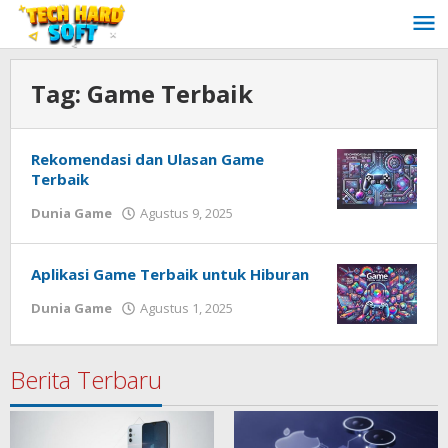
Lewati
ke
konten
Tag:
Game Terbaik
Rekomendasi dan Ulasan Game
Terbaik
oleh
Dunia Game
Agustus 9, 2025
Redaksi
Techhardsoft
Aplikasi Game Terbaik untuk Hiburan
oleh
Dunia Game
Agustus 1, 2025
Redaksi
Techhardsoft
Berita Terbaru