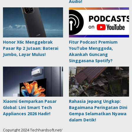
Audio!
Honor X6c Menggebrak
Fitur Podcast Premium
Pasar Rp 2 Jutaan: Baterai
YouTube Menggoda,
Jumbo, Layar Mulus!
Akankah Guncang
Singgasana Spotify?
Xiaomi Gemparkan Pasar
Rahasia Jepang Ungkap:
Global: Lini Smart Tech
Bagaimana Peringatan Dini
Appliances 2026 Hadir!
Gempa Selamatkan Nyawa
dalam Detik!
Copyright 2024 Techhardsoft.net/