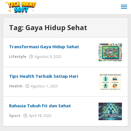
Lewati
ke
konten
Tag:
Gaya Hidup Sehat
Transformasi Gaya Hidup Sehat
oleh
Lifestyle
Agustus 9, 2025
Redaksi
Techhardsoft
Tips Health Terbaik Setiap Hari
oleh
Health
Agustus 1, 2025
Redaksi
Techhardsoft
Rahasia Tubuh Fit dan Sehat
oleh
Sport
April 18, 2025
Redaksi
Techhardsoft