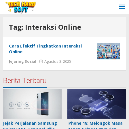
Lewati
ke
konten
Tag:
Interaksi Online
Cara Efektif Tingkatkan Interaksi
Online
oleh
Jejaring Sosial
Agustus 3, 2025
Redaksi
Techhardsoft
Berita Terbaru
Jejak Perjalanan Samsung
iPhone 18: Melongok Masa