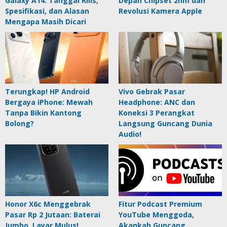
Galaxy A14: Tanggal Rilis,
Depan Chipset 2nm dan
Spesifikasi, dan Alasan
Revolusi Kamera Apple
Mengapa Masih Dicari
Terungkap! HP Android
Vivo Gebrak Pasar
Bergaya iPhone: Mewah
Headphone: ANC dan
Tanpa Bikin Kantong
Koneksi 3 Perangkat
Bolong?
Langsung Guncang Dunia
Audio!
Honor X6c Menggebrak
Fitur Podcast Premium
Pasar Rp 2 Jutaan: Baterai
YouTube Menggoda,
Jumbo, Layar Mulus!
Akankah Guncang