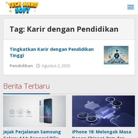
Lewati
ke
konten
Tag:
Karir dengan Pendidikan
Tingkatkan Karir dengan Pendidikan
Tinggi
oleh
Pendidikan
Agustus 2, 2025
Redaksi
Techhardsoft
Berita Terbaru
Jejak Perjalanan Samsung
iPhone 18: Melongok Masa