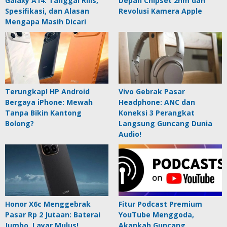
Galaxy A14: Tanggal Rilis,
Depan Chipset 2nm dan
Spesifikasi, dan Alasan
Revolusi Kamera Apple
Mengapa Masih Dicari
Terungkap! HP Android
Vivo Gebrak Pasar
Bergaya iPhone: Mewah
Headphone: ANC dan
Tanpa Bikin Kantong
Koneksi 3 Perangkat
Bolong?
Langsung Guncang Dunia
Audio!
Honor X6c Menggebrak
Fitur Podcast Premium
Pasar Rp 2 Jutaan: Baterai
YouTube Menggoda,
Jumbo, Layar Mulus!
Akankah Guncang