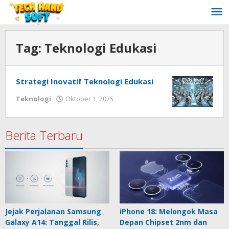
Lewati
ke
konten
Tag:
Teknologi Edukasi
Strategi Inovatif Teknologi Edukasi
oleh
Teknologi
Oktober 1, 2025
Redaksi
Techhardsoft
Berita Terbaru
Jejak Perjalanan Samsung
iPhone 18: Melongok Masa
Galaxy A14: Tanggal Rilis,
Depan Chipset 2nm dan