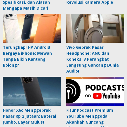
Spesifikasi, dan Alasan
Revolusi Kamera Apple
Mengapa Masih Dicari
Terungkap! HP Android
Vivo Gebrak Pasar
Bergaya iPhone: Mewah
Headphone: ANC dan
Tanpa Bikin Kantong
Koneksi 3 Perangkat
Bolong?
Langsung Guncang Dunia
Audio!
Honor X6c Menggebrak
Fitur Podcast Premium
Pasar Rp 2 Jutaan: Baterai
YouTube Menggoda,
Jumbo, Layar Mulus!
Akankah Guncang