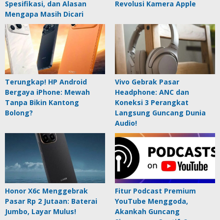
Spesifikasi, dan Alasan
Revolusi Kamera Apple
Mengapa Masih Dicari
Terungkap! HP Android
Vivo Gebrak Pasar
Bergaya iPhone: Mewah
Headphone: ANC dan
Tanpa Bikin Kantong
Koneksi 3 Perangkat
Bolong?
Langsung Guncang Dunia
Audio!
Honor X6c Menggebrak
Fitur Podcast Premium
Pasar Rp 2 Jutaan: Baterai
YouTube Menggoda,
Jumbo, Layar Mulus!
Akankah Guncang