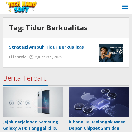
Lewati
ke
konten
Tag:
Tidur Berkualitas
Strategi Ampuh Tidur Berkualitas
oleh
Lifestyle
Agustus 9, 2025
Redaksi
Techhardsoft
Berita Terbaru
Jejak Perjalanan Samsung
iPhone 18: Melongok Masa
Galaxy A14: Tanggal Rilis,
Depan Chipset 2nm dan