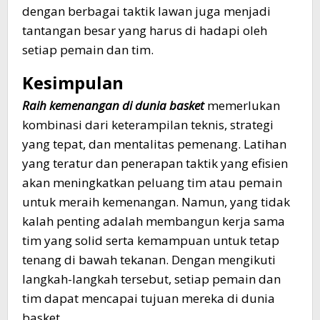
dengan berbagai taktik lawan juga menjadi
tantangan besar yang harus di hadapi oleh
setiap pemain dan tim.
Kesimpulan
Raih kemenangan di dunia basket
memerlukan
kombinasi dari keterampilan teknis, strategi
yang tepat, dan mentalitas pemenang. Latihan
yang teratur dan penerapan taktik yang efisien
akan meningkatkan peluang tim atau pemain
untuk meraih kemenangan. Namun, yang tidak
kalah penting adalah membangun kerja sama
tim yang solid serta kemampuan untuk tetap
tenang di bawah tekanan. Dengan mengikuti
langkah-langkah tersebut, setiap pemain dan
tim dapat mencapai tujuan mereka di dunia
basket.