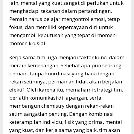
lain, mental yang kuat sangat di perlukan untuk
menghadapi tekanan dalam pertandingan.
Pemain harus belajar mengontrol emosi, tetap
fokus, dan memiliki kepercayaan diri untuk
mengambil keputusan yang tepat di momen-
momen krusial.
Kerja sama tim juga menjadi faktor kunci dalam
meraih kemenangan. Sehebat apa pun seorang
pemain, tanpa koordinasi yang baik dengan
rekan setimnya, permainan tidak akan berjalan
efektif. Oleh karena itu, memahami strategi tim,
berlatih komunikasi di lapangan, serta
membangun chemistry dengan rekan-rekan
setim sangatlah penting. Dengan kombinasi
keterampilan individu, fisik yang prima, mental
yang kuat, dan kerja sama yang baik, tim akan