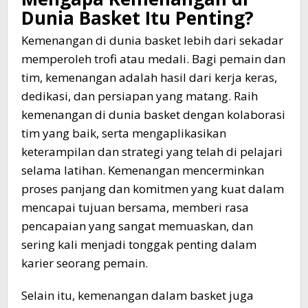
Dunia Basket Itu Penting?
Kemenangan di dunia basket lebih dari sekadar
memperoleh trofi atau medali. Bagi pemain dan
tim, kemenangan adalah hasil dari kerja keras,
dedikasi, dan persiapan yang matang. Raih
kemenangan di dunia basket dengan kolaborasi
tim yang baik, serta mengaplikasikan
keterampilan dan strategi yang telah di pelajari
selama latihan. Kemenangan mencerminkan
proses panjang dan komitmen yang kuat dalam
mencapai tujuan bersama, memberi rasa
pencapaian yang sangat memuaskan, dan
sering kali menjadi tonggak penting dalam
karier seorang pemain.
Selain itu, kemenangan dalam basket juga