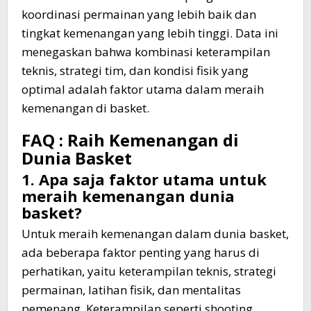
koordinasi permainan yang lebih baik dan
tingkat kemenangan yang lebih tinggi. Data ini
menegaskan bahwa kombinasi keterampilan
teknis, strategi tim, dan kondisi fisik yang
optimal adalah faktor utama dalam meraih
kemenangan di basket.
FAQ : Raih Kemenangan di
Dunia Basket
1. Apa saja faktor utama untuk
meraih kemenangan dunia
basket?
Untuk meraih kemenangan dalam dunia basket,
ada beberapa faktor penting yang harus di
perhatikan, yaitu keterampilan teknis, strategi
permainan, latihan fisik, dan mentalitas
pemenang. Keterampilan seperti shooting,