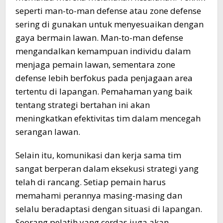
seperti man-to-man defense atau zone defense
sering di gunakan untuk menyesuaikan dengan
gaya bermain lawan. Man-to-man defense
mengandalkan kemampuan individu dalam
menjaga pemain lawan, sementara zone
defense lebih berfokus pada penjagaan area
tertentu di lapangan. Pemahaman yang baik
tentang strategi bertahan ini akan
meningkatkan efektivitas tim dalam mencegah
serangan lawan.
Selain itu, komunikasi dan kerja sama tim
sangat berperan dalam eksekusi strategi yang
telah di rancang. Setiap pemain harus
memahami perannya masing-masing dan
selalu beradaptasi dengan situasi di lapangan.
Seorang pelatih yang cerdas juga akan