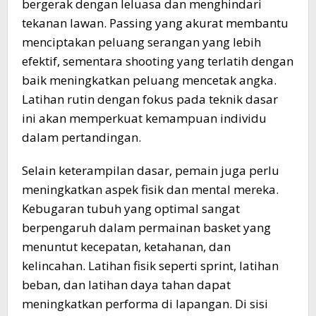
bergerak dengan leluasa dan menghindari
tekanan lawan. Passing yang akurat membantu
menciptakan peluang serangan yang lebih
efektif, sementara shooting yang terlatih dengan
baik meningkatkan peluang mencetak angka.
Latihan rutin dengan fokus pada teknik dasar
ini akan memperkuat kemampuan individu
dalam pertandingan.
Selain keterampilan dasar, pemain juga perlu
meningkatkan aspek fisik dan mental mereka.
Kebugaran tubuh yang optimal sangat
berpengaruh dalam permainan basket yang
menuntut kecepatan, ketahanan, dan
kelincahan. Latihan fisik seperti sprint, latihan
beban, dan latihan daya tahan dapat
meningkatkan performa di lapangan. Di sisi