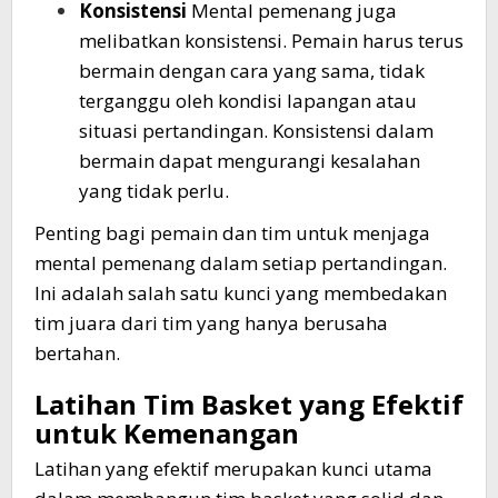
Konsistensi
Mental pemenang juga
melibatkan konsistensi. Pemain harus terus
bermain dengan cara yang sama, tidak
terganggu oleh kondisi lapangan atau
situasi pertandingan. Konsistensi dalam
bermain dapat mengurangi kesalahan
yang tidak perlu.
Penting bagi pemain dan tim untuk menjaga
mental pemenang dalam setiap pertandingan.
Ini adalah salah satu kunci yang membedakan
tim juara dari tim yang hanya berusaha
bertahan.
Latihan Tim Basket yang Efektif
untuk Kemenangan
Latihan yang efektif merupakan kunci utama