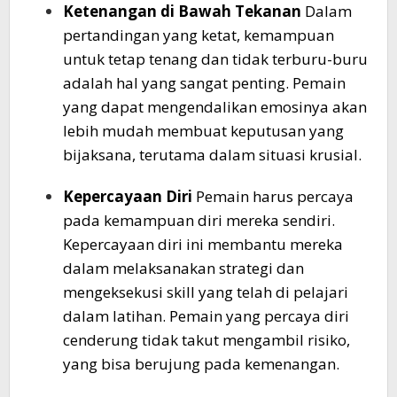
Ketenangan di Bawah Tekanan
Dalam
pertandingan yang ketat, kemampuan
untuk tetap tenang dan tidak terburu-buru
adalah hal yang sangat penting. Pemain
yang dapat mengendalikan emosinya akan
lebih mudah membuat keputusan yang
bijaksana, terutama dalam situasi krusial.
Kepercayaan Diri
Pemain harus percaya
pada kemampuan diri mereka sendiri.
Kepercayaan diri ini membantu mereka
dalam melaksanakan strategi dan
mengeksekusi skill yang telah di pelajari
dalam latihan. Pemain yang percaya diri
cenderung tidak takut mengambil risiko,
yang bisa berujung pada kemenangan.