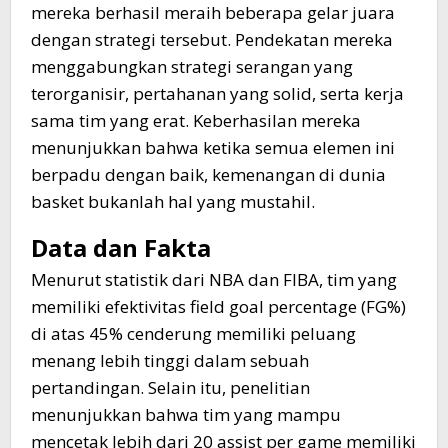
mereka berhasil meraih beberapa gelar juara
dengan strategi tersebut. Pendekatan mereka
menggabungkan strategi serangan yang
terorganisir, pertahanan yang solid, serta kerja
sama tim yang erat. Keberhasilan mereka
menunjukkan bahwa ketika semua elemen ini
berpadu dengan baik, kemenangan di dunia
basket bukanlah hal yang mustahil.
Data dan Fakta
Menurut statistik dari NBA dan FIBA, tim yang
memiliki efektivitas field goal percentage (FG%)
di atas 45% cenderung memiliki peluang
menang lebih tinggi dalam sebuah
pertandingan. Selain itu, penelitian
menunjukkan bahwa tim yang mampu
mencetak lebih dari 20 assist per game memiliki