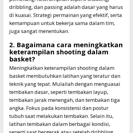
dribbling, dan passing adalah dasar yang harus
di kuasai. Strategi permainan yang efektif, serta
kemampuan untuk bekerja sama dalam tim,
juga sangat menentukan.
2. Bagaimana cara meningkatkan
keterampilan shooting dalam
basket?
Meningkatkan keterampilan shooting dalam
basket membutuhkan latihan yang teratur dan
teknik yang tepat. Mulailah dengan menguasai
tembakan dasar, seperti tembakan layup,
tembakan jarak menengah, dan tembakan tiga
angka. Fokus pada konsistensi dan postur
tubuh saat melakukan tembakan. Selain itu,
latihan tembakan dalam berbagai kondisi,
seperti saat bergerak atau setelah dribbling.