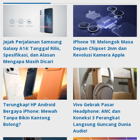
Jejak Perjalanan Samsung
iPhone 18: Melongok Masa
Galaxy A14: Tanggal Rilis,
Depan Chipset 2nm dan
Spesifikasi, dan Alasan
Revolusi Kamera Apple
Mengapa Masih Dicari
Terungkap! HP Android
Vivo Gebrak Pasar
Bergaya iPhone: Mewah
Headphone: ANC dan
Tanpa Bikin Kantong
Koneksi 3 Perangkat
Bolong?
Langsung Guncang Dunia
Audio!