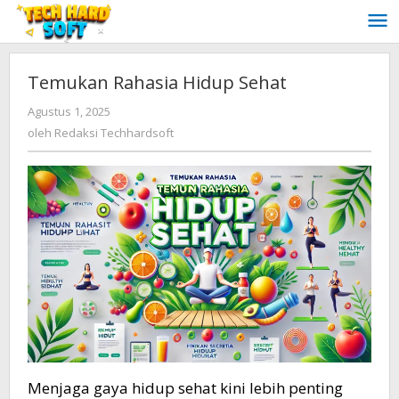
Lewati
ke
konten
Temukan Rahasia Hidup Sehat
oleh
Agustus 1, 2025
Redaksi
oleh
Redaksi Techhardsoft
Techhardsoft
Menjaga gaya hidup sehat kini lebih penting