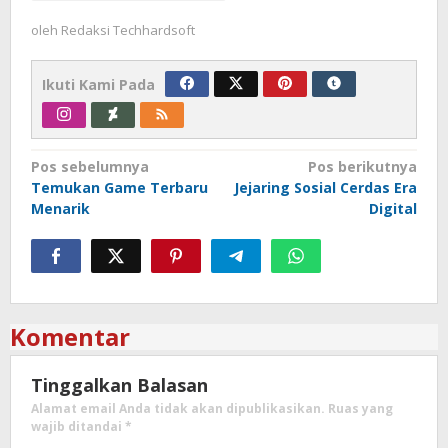
oleh
Redaksi Techhardsoft
Ikuti Kami Pada
Navigasi
Pos sebelumnya
Pos berikutnya
Temukan Game Terbaru
Jejaring Sosial Cerdas Era
pos
Menarik
Digital
Komentar
Tinggalkan Balasan
Alamat email Anda tidak akan dipublikasikan.
Ruas yang
wajib ditandai
*