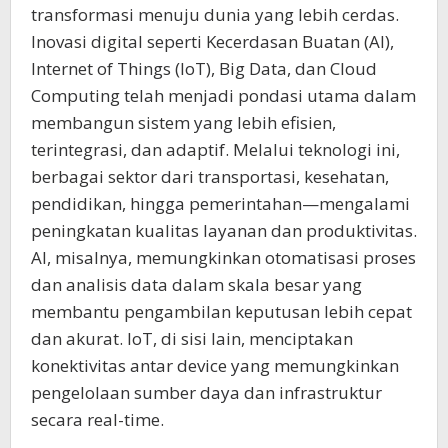
transformasi menuju dunia yang lebih cerdas.
Inovasi digital seperti Kecerdasan Buatan (AI),
Internet of Things (IoT), Big Data, dan Cloud
Computing telah menjadi pondasi utama dalam
membangun sistem yang lebih efisien,
terintegrasi, dan adaptif. Melalui teknologi ini,
berbagai sektor dari transportasi, kesehatan,
pendidikan, hingga pemerintahan—mengalami
peningkatan kualitas layanan dan produktivitas.
AI, misalnya, memungkinkan otomatisasi proses
dan analisis data dalam skala besar yang
membantu pengambilan keputusan lebih cepat
dan akurat. IoT, di sisi lain, menciptakan
konektivitas antar device yang memungkinkan
pengelolaan sumber daya dan infrastruktur
secara real-time.