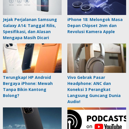
Jejak Perjalanan Samsung
iPhone 18: Melongok Masa
Galaxy A14: Tanggal Rilis,
Depan Chipset 2nm dan
Spesifikasi, dan Alasan
Revolusi Kamera Apple
Mengapa Masih Dicari
Terungkap! HP Android
Vivo Gebrak Pasar
Bergaya iPhone: Mewah
Headphone: ANC dan
Tanpa Bikin Kantong
Koneksi 3 Perangkat
Bolong?
Langsung Guncang Dunia
Audio!