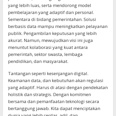
yang lebih luas, serta mendorong model
pembelajaran yang adaptif dan personal.
Sementara di bidang pemerintahan. Solusi
berbasis data mampu meningkatkan pelayanan
publik. Pengambilan keputusan yang lebih
akurat. Namun, mewujudkan visi ini juga
menuntut kolaborasi yang kuat antara
pemerintah, sektor swasta, lembaga
pendidikan, dan masyarakat.
Tantangan seperti kesenjangan digital.
Keamanan data, dan kebutuhan akan regulasi
yang adaptif. Harus di atasi dengan pendekatan
holistik dan strategis. Dengan komitmen
bersama dan pemanfaatan teknologi secara
bertanggung jawab. Kita dapat menciptakan
dunia yang lebih cerdas, adil, dan