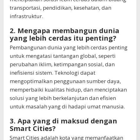
transportasi, pendidikan, kesehatan, dan
infrastruktur.
2. Mengapa membangun dunia
yang lebih cerdas itu penting?
Pembangunan dunia yang lebih cerdas penting
untuk mengatasi tantangan global, seperti
perubahan iklim, ketimpangan sosial, dan
inefisiensi sistem. Teknologi dapat
mengoptimalkan penggunaan sumber daya,
memperbaiki kualitas hidup, dan menciptakan
solusi yang lebih berkelanjutan dan efisien
untuk masalah yang di hadapi umat manusia.
3. Apa yang di maksud dengan
Smart Cities?
Smart Cities adalah kota yang memanfaatkan