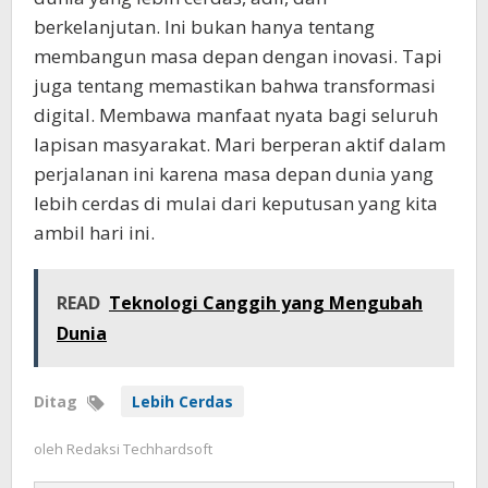
berkelanjutan. Ini bukan hanya tentang
membangun masa depan dengan inovasi. Tapi
juga tentang memastikan bahwa transformasi
digital. Membawa manfaat nyata bagi seluruh
lapisan masyarakat. Mari berperan aktif dalam
perjalanan ini karena masa depan dunia yang
lebih cerdas di mulai dari keputusan yang kita
ambil hari ini.
READ
Teknologi Canggih yang Mengubah
Dunia
Ditag
Lebih Cerdas
oleh
Redaksi Techhardsoft