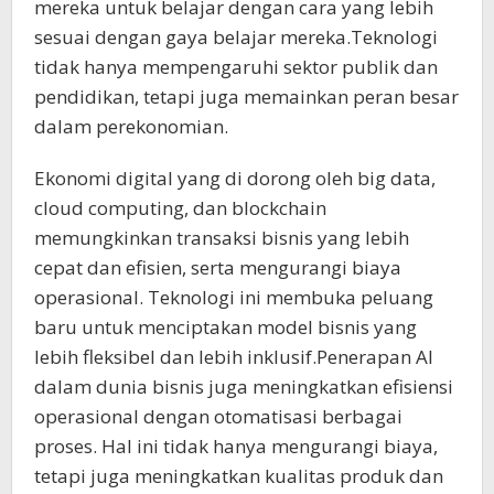
mereka untuk belajar dengan cara yang lebih
sesuai dengan gaya belajar mereka.Teknologi
tidak hanya mempengaruhi sektor publik dan
pendidikan, tetapi juga memainkan peran besar
dalam perekonomian.
Ekonomi digital yang di dorong oleh big data,
cloud computing, dan blockchain
memungkinkan transaksi bisnis yang lebih
cepat dan efisien, serta mengurangi biaya
operasional. Teknologi ini membuka peluang
baru untuk menciptakan model bisnis yang
lebih fleksibel dan lebih inklusif.Penerapan AI
dalam dunia bisnis juga meningkatkan efisiensi
operasional dengan otomatisasi berbagai
proses. Hal ini tidak hanya mengurangi biaya,
tetapi juga meningkatkan kualitas produk dan