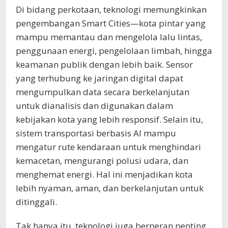
Di bidang perkotaan, teknologi memungkinkan
pengembangan Smart Cities—kota pintar yang
mampu memantau dan mengelola lalu lintas,
penggunaan energi, pengelolaan limbah, hingga
keamanan publik dengan lebih baik. Sensor
yang terhubung ke jaringan digital dapat
mengumpulkan data secara berkelanjutan
untuk dianalisis dan digunakan dalam
kebijakan kota yang lebih responsif. Selain itu,
sistem transportasi berbasis AI mampu
mengatur rute kendaraan untuk menghindari
kemacetan, mengurangi polusi udara, dan
menghemat energi. Hal ini menjadikan kota
lebih nyaman, aman, dan berkelanjutan untuk
ditinggali.
Tak hanya itu, teknologi juga berperan penting