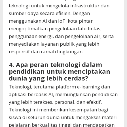
teknologi untuk mengelola infrastruktur dan
sumber daya secara efisien. Dengan
menggunakan AI dan IoT, kota pintar
mengoptimalkan pengelolaan lalu lintas,
penggunaan energi, dan pengelolaan air, serta
menyediakan layanan publik yang lebih
responsif dan ramah lingkungan.
4. Apa peran teknologi dalam
pendidikan untuk menciptakan
dunia yang lebih cerdas?
Teknologi, terutama platform e-learning dan
aplikasi berbasis AI, memungkinkan pendidikan
yang lebih terakses, personal, dan efektif.
Teknologi ini memberikan kesempatan bagi
siswa di seluruh dunia untuk mengakses materi
pelajaran berkualitas tinggi dan mendapatkan