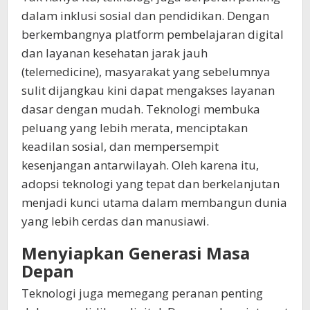
dalam inklusi sosial dan pendidikan. Dengan
berkembangnya platform pembelajaran digital
dan layanan kesehatan jarak jauh
(telemedicine), masyarakat yang sebelumnya
sulit dijangkau kini dapat mengakses layanan
dasar dengan mudah. Teknologi membuka
peluang yang lebih merata, menciptakan
keadilan sosial, dan mempersempit
kesenjangan antarwilayah. Oleh karena itu,
adopsi teknologi yang tepat dan berkelanjutan
menjadi kunci utama dalam membangun dunia
yang lebih cerdas dan manusiawi.
Menyiapkan Generasi Masa
Depan
Teknologi juga memegang peranan penting