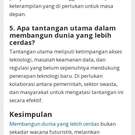
keterampilan yang di perlukan untuk masa
depan.
5. Apa tantangan utama dalam
membangun dunia yang lebih
cerdas?
Tantangan utama meliputi ketimpangan akses
teknologi, masalah keamanan data, dan
regulasi yang belum sepenuhnya mendukung
penerapan teknologi baru. Di perlukan
kolaborasi antara pemerintah, sektor swasta,
dan masyarakat untuk mengatasi tantangan ini
secara efektif.
Kesimpulan
Membangun dunia yang lebih cerdas
bukan
sekadar wacana futuristik, melainkan