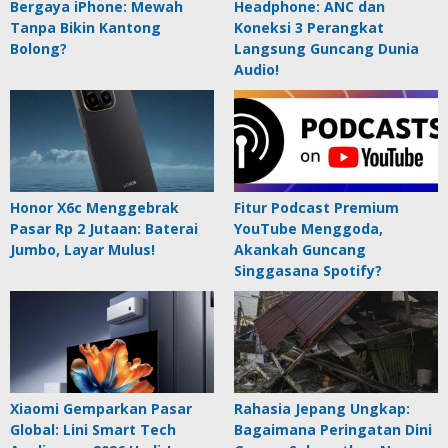
Bergaya iPhone: Mewah
Headphone: ANC dan
Tanpa Bikin Kantong
Koneksi 3 Perangkat
Bolong?
Langsung Guncang Dunia
Audio!
Honor X6c Menggebrak
Fitur Podcast Premium
Pasar Rp 2 Jutaan: Baterai
YouTube Menggoda,
Jumbo, Layar Mulus!
Akankah Guncang
Singgasana Spotify?
Xiaomi Gemparkan Pasar
Rahasia Jepang Ungkap:
Global: Lini Smart Tech
Bagaimana Peringatan Dini