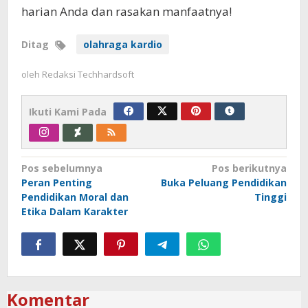
harian Anda dan rasakan manfaatnya!
Ditag
olahraga kardio
oleh
Redaksi Techhardsoft
Ikuti Kami Pada
Navigasi
Pos sebelumnya
Pos berikutnya
Peran Penting
Buka Peluang Pendidikan
pos
Pendidikan Moral dan
Tinggi
Etika Dalam Karakter
Komentar