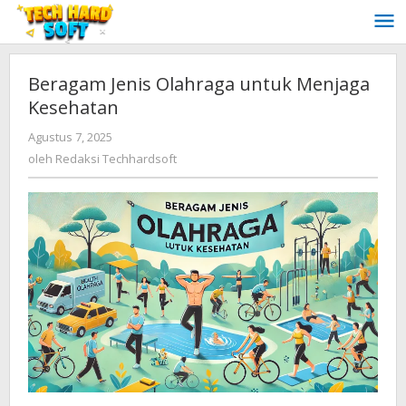
Lewati
ke
konten
Beragam Jenis Olahraga untuk Menjaga
Kesehatan
oleh
Agustus 7, 2025
Redaksi
oleh
Redaksi Techhardsoft
Techhardsoft