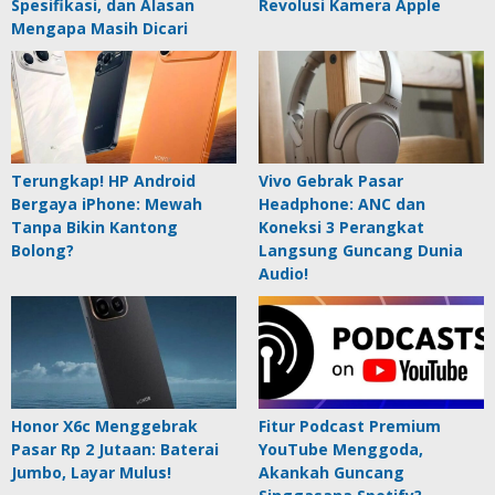
Spesifikasi, dan Alasan
Revolusi Kamera Apple
Mengapa Masih Dicari
Terungkap! HP Android
Vivo Gebrak Pasar
Bergaya iPhone: Mewah
Headphone: ANC dan
Tanpa Bikin Kantong
Koneksi 3 Perangkat
Bolong?
Langsung Guncang Dunia
Audio!
Honor X6c Menggebrak
Fitur Podcast Premium
Pasar Rp 2 Jutaan: Baterai
YouTube Menggoda,
Jumbo, Layar Mulus!
Akankah Guncang