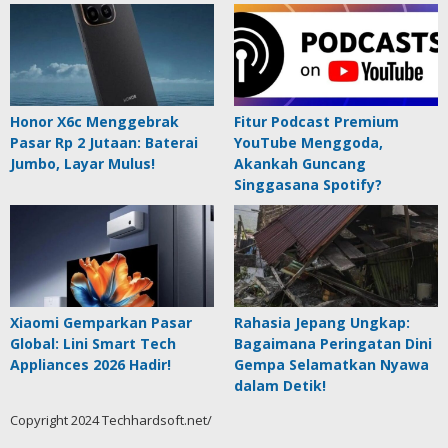
Honor X6c Menggebrak
Fitur Podcast Premium
Pasar Rp 2 Jutaan: Baterai
YouTube Menggoda,
Jumbo, Layar Mulus!
Akankah Guncang
Singgasana Spotify?
Xiaomi Gemparkan Pasar
Rahasia Jepang Ungkap:
Global: Lini Smart Tech
Bagaimana Peringatan Dini
Appliances 2026 Hadir!
Gempa Selamatkan Nyawa
dalam Detik!
Copyright 2024 Techhardsoft.net/