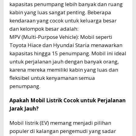
kapasitas penumpang lebih banyak dan ruang
kabin yang luas sangat penting. Beberapa
kendaraan yang cocok untuk keluarga besar
dan kelompok besar adalah:
MPV (Multi-Purpose Vehicle): Mobil seperti
Toyota Hiace dan Hyundai Staria menawarkan
kapasitas hingga 15 penumpang. Mobil ini ideal
untuk perjalanan jauh dengan banyak orang,
karena mereka memiliki kabin yang luas dan
fleksibel untuk kenyamanan semua
penumpang.
Apakah Mobil Listrik Cocok untuk Perjalanan
Jarak Jauh?
Mobil listrik (EV) memang menjadi pilihan
populer di kalangan pengemudi yang sadar