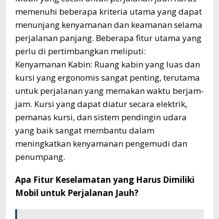
memenuhi beberapa kriteria utama yang dapat
menunjang kenyamanan dan keamanan selama
perjalanan panjang. Beberapa fitur utama yang
perlu di pertimbangkan meliputi:
Kenyamanan Kabin: Ruang kabin yang luas dan
kursi yang ergonomis sangat penting, terutama
untuk perjalanan yang memakan waktu berjam-
jam. Kursi yang dapat diatur secara elektrik,
pemanas kursi, dan sistem pendingin udara
yang baik sangat membantu dalam
meningkatkan kenyamanan pengemudi dan
penumpang.
Apa Fitur Keselamatan yang Harus Dimiliki
Mobil untuk Perjalanan Jauh?