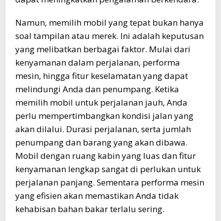
Namun, memilih mobil yang tepat bukan hanya
soal tampilan atau merek. Ini adalah keputusan
yang melibatkan berbagai faktor. Mulai dari
kenyamanan dalam perjalanan, performa
mesin, hingga fitur keselamatan yang dapat
melindungi Anda dan penumpang. Ketika
memilih mobil untuk perjalanan jauh, Anda
perlu mempertimbangkan kondisi jalan yang
akan dilalui. Durasi perjalanan, serta jumlah
penumpang dan barang yang akan dibawa.
Mobil dengan ruang kabin yang luas dan fitur
kenyamanan lengkap sangat di perlukan untuk
perjalanan panjang. Sementara performa mesin
yang efisien akan memastikan Anda tidak
kehabisan bahan bakar terlalu sering.