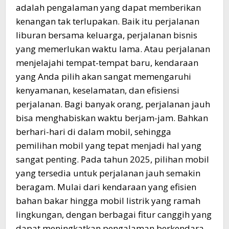
adalah pengalaman yang dapat memberikan
kenangan tak terlupakan. Baik itu perjalanan
liburan bersama keluarga, perjalanan bisnis
yang memerlukan waktu lama. Atau perjalanan
menjelajahi tempat-tempat baru, kendaraan
yang Anda pilih akan sangat memengaruhi
kenyamanan, keselamatan, dan efisiensi
perjalanan. Bagi banyak orang, perjalanan jauh
bisa menghabiskan waktu berjam-jam. Bahkan
berhari-hari di dalam mobil, sehingga
pemilihan mobil yang tepat menjadi hal yang
sangat penting. Pada tahun 2025, pilihan mobil
yang tersedia untuk perjalanan jauh semakin
beragam. Mulai dari kendaraan yang efisien
bahan bakar hingga mobil listrik yang ramah
lingkungan, dengan berbagai fitur canggih yang
dapat meningkatkan pengalaman berkendara.