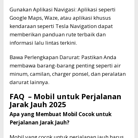
Gunakan Aplikasi Navigasi: Aplikasi seperti
Google Maps, Waze, atau aplikasi khusus
kendaraan seperti Tesla Navigation dapat
memberikan panduan rute terbaik dan
informasi lalu lintas terkini.
Bawa Perlengkapan Darurat: Pastikan Anda
membawa barang-barang penting seperti air
minum, camilan, charger ponsel, dan peralatan
darurat lainnya.
FAQ – Mobil untuk Perjalanan
Jarak Jauh 2025
Apa yang Membuat Mobil Cocok untuk
Perjalanan Jarak Jauh?
Mobil yang cocok untuk perjalanan jauh harus