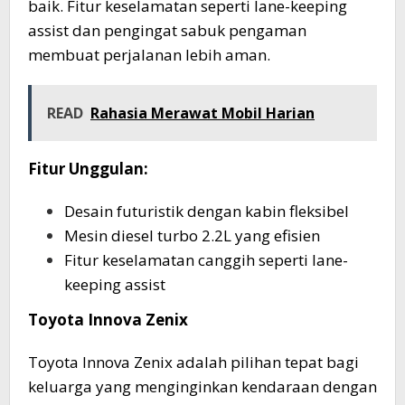
baik. Fitur keselamatan seperti lane-keeping
assist dan pengingat sabuk pengaman
membuat perjalanan lebih aman.
READ
Rahasia Merawat Mobil Harian
Fitur Unggulan:
Desain futuristik dengan kabin fleksibel
Mesin diesel turbo 2.2L yang efisien
Fitur keselamatan canggih seperti lane-
keeping assist
Toyota Innova Zenix
Toyota Innova Zenix adalah pilihan tepat bagi
keluarga yang menginginkan kendaraan dengan