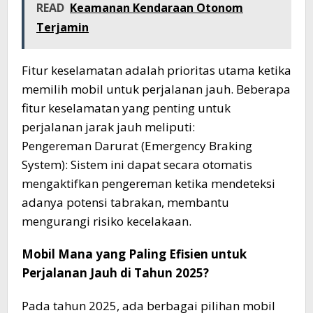
READ
Keamanan Kendaraan Otonom
Terjamin
Fitur keselamatan adalah prioritas utama ketika
memilih mobil untuk perjalanan jauh. Beberapa
fitur keselamatan yang penting untuk
perjalanan jarak jauh meliputi:
Pengereman Darurat (Emergency Braking
System): Sistem ini dapat secara otomatis
mengaktifkan pengereman ketika mendeteksi
adanya potensi tabrakan, membantu
mengurangi risiko kecelakaan.
Mobil Mana yang Paling Efisien untuk
Perjalanan Jauh di Tahun 2025?
Pada tahun 2025, ada berbagai pilihan mobil