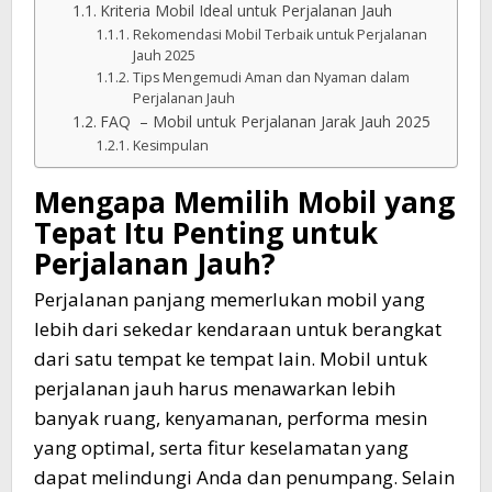
Kriteria Mobil Ideal untuk Perjalanan Jauh
Rekomendasi Mobil Terbaik untuk Perjalanan
Jauh 2025
Tips Mengemudi Aman dan Nyaman dalam
Perjalanan Jauh
FAQ – Mobil untuk Perjalanan Jarak Jauh 2025
Kesimpulan
Mengapa Memilih Mobil yang
Tepat Itu Penting untuk
Perjalanan Jauh?
Perjalanan panjang memerlukan mobil yang
lebih dari sekedar kendaraan untuk berangkat
dari satu tempat ke tempat lain. Mobil untuk
perjalanan jauh harus menawarkan lebih
banyak ruang, kenyamanan, performa mesin
yang optimal, serta fitur keselamatan yang
dapat melindungi Anda dan penumpang. Selain