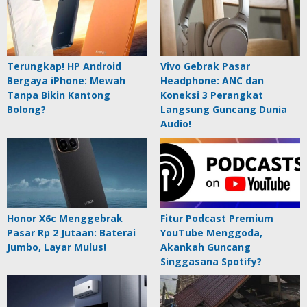
Terungkap! HP Android
Vivo Gebrak Pasar
Bergaya iPhone: Mewah
Headphone: ANC dan
Tanpa Bikin Kantong
Koneksi 3 Perangkat
Bolong?
Langsung Guncang Dunia
Audio!
Honor X6c Menggebrak
Fitur Podcast Premium
Pasar Rp 2 Jutaan: Baterai
YouTube Menggoda,
Jumbo, Layar Mulus!
Akankah Guncang
Singgasana Spotify?