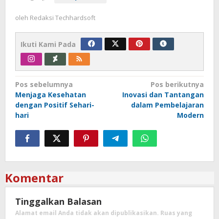
oleh
Redaksi Techhardsoft
Ikuti Kami Pada
Navigasi
Pos sebelumnya
Pos berikutnya
Menjaga Kesehatan
Inovasi dan Tantangan
pos
dengan Positif Sehari-
dalam Pembelajaran
hari
Modern
Komentar
Tinggalkan Balasan
Alamat email Anda tidak akan dipublikasikan.
Ruas yang