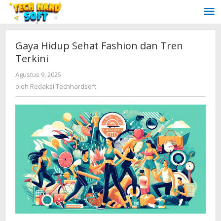
Lewati
ke
konten
Gaya Hidup Sehat Fashion dan Tren
Terkini
oleh
Agustus 9, 2025
Redaksi
oleh
Redaksi Techhardsoft
Techhardsoft