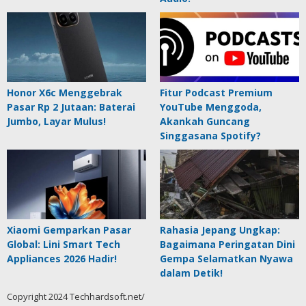
Honor X6c Menggebrak
Fitur Podcast Premium
Pasar Rp 2 Jutaan: Baterai
YouTube Menggoda,
Jumbo, Layar Mulus!
Akankah Guncang
Singgasana Spotify?
Xiaomi Gemparkan Pasar
Rahasia Jepang Ungkap:
Global: Lini Smart Tech
Bagaimana Peringatan Dini
Appliances 2026 Hadir!
Gempa Selamatkan Nyawa
dalam Detik!
Copyright 2024 Techhardsoft.net/