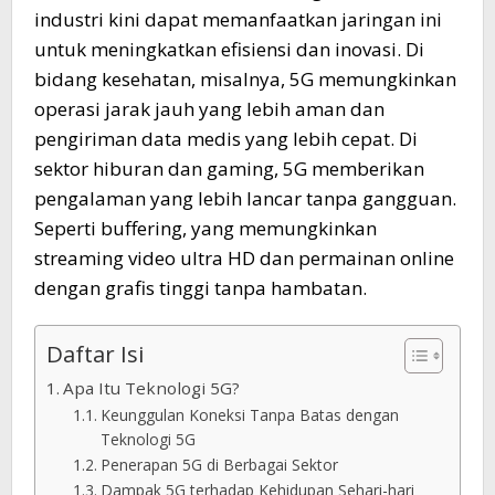
industri kini dapat memanfaatkan jaringan ini
untuk meningkatkan efisiensi dan inovasi. Di
bidang kesehatan, misalnya, 5G memungkinkan
operasi jarak jauh yang lebih aman dan
pengiriman data medis yang lebih cepat. Di
sektor hiburan dan gaming, 5G memberikan
pengalaman yang lebih lancar tanpa gangguan.
Seperti buffering, yang memungkinkan
streaming video ultra HD dan permainan online
dengan grafis tinggi tanpa hambatan.
Daftar Isi
Apa Itu Teknologi 5G?
Keunggulan Koneksi Tanpa Batas dengan
Teknologi 5G
Penerapan 5G di Berbagai Sektor
Dampak 5G terhadap Kehidupan Sehari-hari