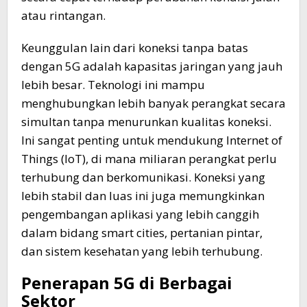
atau rintangan.
Keunggulan lain dari koneksi tanpa batas
dengan 5G adalah kapasitas jaringan yang jauh
lebih besar. Teknologi ini mampu
menghubungkan lebih banyak perangkat secara
simultan tanpa menurunkan kualitas koneksi.
Ini sangat penting untuk mendukung Internet of
Things (IoT), di mana miliaran perangkat perlu
terhubung dan berkomunikasi. Koneksi yang
lebih stabil dan luas ini juga memungkinkan
pengembangan aplikasi yang lebih canggih
dalam bidang smart cities, pertanian pintar,
dan sistem kesehatan yang lebih terhubung.
Penerapan 5G di Berbagai
Sektor