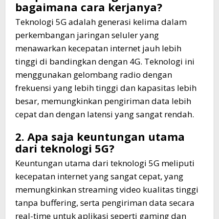
bagaimana cara kerjanya?
Teknologi 5G adalah generasi kelima dalam
perkembangan jaringan seluler yang
menawarkan kecepatan internet jauh lebih
tinggi di bandingkan dengan 4G. Teknologi ini
menggunakan gelombang radio dengan
frekuensi yang lebih tinggi dan kapasitas lebih
besar, memungkinkan pengiriman data lebih
cepat dan dengan latensi yang sangat rendah.
2. Apa saja keuntungan utama
dari teknologi 5G?
Keuntungan utama dari teknologi 5G meliputi
kecepatan internet yang sangat cepat, yang
memungkinkan streaming video kualitas tinggi
tanpa buffering, serta pengiriman data secara
real-time untuk aplikasi seperti gaming dan