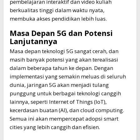
pembelajaran interaktif dan video kuliah
berkualitas tinggi dalam waktu nyata,
membuka akses pendidikan lebih luas.
Masa Depan 5G dan Potensi
Lanjutannya
Masa depan teknologi 5G sangat cerah, dan
masih banyak potensi yang akan terealisasi
dalam beberapa tahun ke depan. Dengan
implementasi yang semakin meluas di seluruh
dunia, jaringan 5G akan menjadi tulang
punggung untuk berbagai teknologi canggih
lainnya, seperti Internet of Things (IoT),
kecerdasan buatan (AI), dan cloud computing.
Semua ini akan mempercepat adopsi smart
cities yang lebih canggih dan efisien.