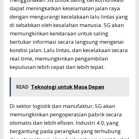
dapat meningkatkan keselamatan jalan raya
dengan mengurangi kecelakaan lalu lintas yang
di sebabkan oleh kesalahan manusia. 5G akan
memungkinkan kendaraan untuk saling
bertukar informasi secara langsung mengenai
kondisi jalan. Lalu lintas, dan kecelakaan secara
real-time, memungkinkan pengambilan
keputusan lebih cepat dan lebih tepat.
READ
Teknologi untuk Masa Depan
Di sektor logistik dan manufaktur, 5G akan
memungkinkan pengoperasian pabrik secara
otomatis dan lebih efisien. Industri 4.0, yang
bergantung pada perangkat yang terhubung