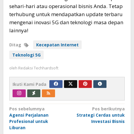
sehari-hari atau operasional bisnis Anda. Tetap
terhubung untuk mendapatkan update terbaru
mengenai inovasi 5G dan teknologi masa depan
lainnya!
Ditag
Kecepatan Internet
Teknologi 5G
oleh
Redaksi Techhardsoft
Ikuti Kami Pada
Navigasi
Pos sebelumnya
Pos berikutnya
Agensi Perjalanan
Strategi Cerdas untuk
pos
Profesional untuk
Investasi Bisnis
Liburan