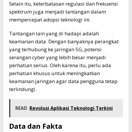
Selain itu, keterbatasan regulasi dan frekuensi
spektrum juga menjadi tantangan dalam
mempercepat adopsi teknologi ini.
Tantangan lain yang di hadapi adalah
keamanan data. Dengan banyaknya perangkat
yang terhubung ke jaringan 5G, potensi
serangan cyber yang lebih besar menjadi
perhatian serius. Oleh karena itu, perlu ada
perhatian khusus untuk meningkatkan
keamanan jaringan agar data pengguna tetap
terlindungi.
READ
Revolusi Aplikasi Teknologi Terkini
Data dan Fakta