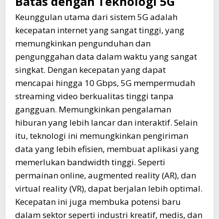
Batas dengan Teknologi 5G
Keunggulan utama dari sistem 5G adalah
kecepatan internet yang sangat tinggi, yang
memungkinkan pengunduhan dan
pengunggahan data dalam waktu yang sangat
singkat. Dengan kecepatan yang dapat
mencapai hingga 10 Gbps, 5G mempermudah
streaming video berkualitas tinggi tanpa
gangguan. Memungkinkan pengalaman
hiburan yang lebih lancar dan interaktif. Selain
itu, teknologi ini memungkinkan pengiriman
data yang lebih efisien, membuat aplikasi yang
memerlukan bandwidth tinggi. Seperti
permainan online, augmented reality (AR), dan
virtual reality (VR), dapat berjalan lebih optimal.
Kecepatan ini juga membuka potensi baru
dalam sektor seperti industri kreatif, medis, dan