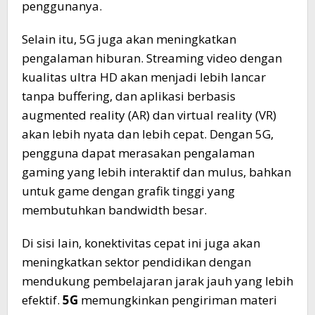
penggunanya.
Selain itu, 5G juga akan meningkatkan
pengalaman hiburan. Streaming video dengan
kualitas ultra HD akan menjadi lebih lancar
tanpa buffering, dan aplikasi berbasis
augmented reality (AR) dan virtual reality (VR)
akan lebih nyata dan lebih cepat. Dengan 5G,
pengguna dapat merasakan pengalaman
gaming yang lebih interaktif dan mulus, bahkan
untuk game dengan grafik tinggi yang
membutuhkan bandwidth besar.
Di sisi lain, konektivitas cepat ini juga akan
meningkatkan sektor pendidikan dengan
mendukung pembelajaran jarak jauh yang lebih
efektif.
5G
memungkinkan pengiriman materi