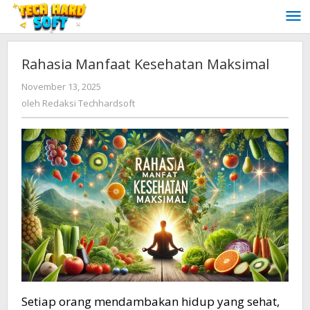
Lewati
ke
konten
Rahasia Manfaat Kesehatan Maksimal
oleh
November 13, 2025
Redaksi
oleh
Redaksi Techhardsoft
Techhardsoft
Setiap orang mendambakan hidup yang sehat,