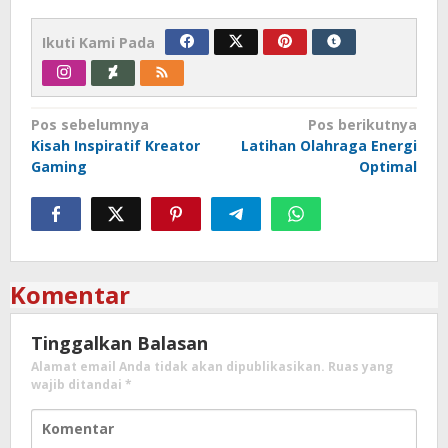
Ikuti Kami Pada
Navigasi
Pos sebelumnya
Pos berikutnya
Kisah Inspiratif Kreator
Latihan Olahraga Energi
pos
Gaming
Optimal
Komentar
Tinggalkan Balasan
Alamat email Anda tidak akan dipublikasikan.
Ruas yang
wajib ditandai
*