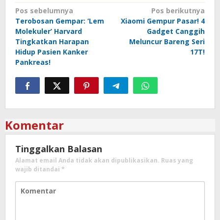
Navigasi
Pos sebelumnya
Pos berikutnya
Terobosan Gempar: ‘Lem
Xiaomi Gempur Pasar! 4
pos
Molekuler’ Harvard
Gadget Canggih
Tingkatkan Harapan
Meluncur Bareng Seri
Hidup Pasien Kanker
17T!
Pankreas!
Komentar
Tinggalkan Balasan
Alamat email Anda tidak akan dipublikasikan.
Ruas yang
wajib ditandai
*