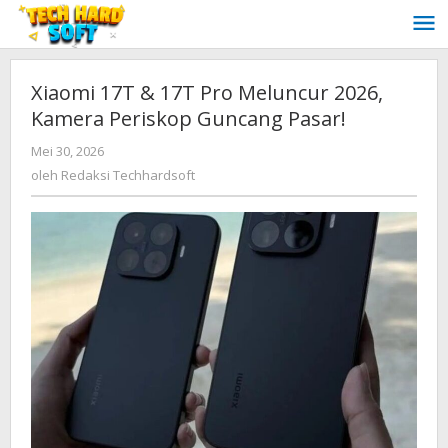
Lewati
ke
konten
Xiaomi 17T & 17T Pro Meluncur 2026,
Kamera Periskop Guncang Pasar!
oleh
Mei 30, 2026
Redaksi
oleh
Redaksi Techhardsoft
Techhardsoft