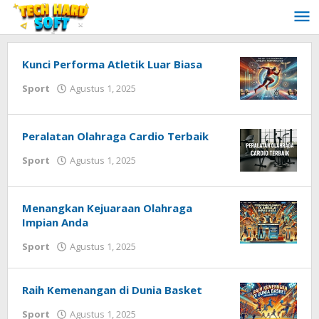
Lewati
ke
konten
Kunci Performa Atletik Luar Biasa
oleh
Sport
Agustus 1, 2025
Redaksi
Techhardsoft
Peralatan Olahraga Cardio Terbaik
oleh
Sport
Agustus 1, 2025
Redaksi
Techhardsoft
Menangkan Kejuaraan Olahraga
Impian Anda
oleh
Sport
Agustus 1, 2025
Redaksi
Techhardsoft
Raih Kemenangan di Dunia Basket
oleh
Sport
Agustus 1, 2025