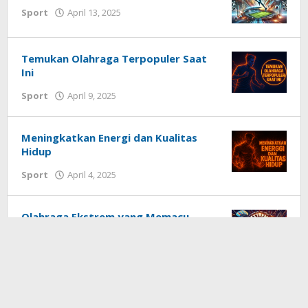
oleh
Sport
April 13, 2025
Redaksi
Techhardsoft
Temukan Olahraga Terpopuler Saat
Ini
oleh
Sport
April 9, 2025
Redaksi
Techhardsoft
Meningkatkan Energi dan Kualitas
Hidup
oleh
Sport
April 4, 2025
Redaksi
Techhardsoft
Olahraga Ekstrem yang Memacu
Adrenalin
oleh
Sport
April 2, 2025
Redaksi
Techhardsoft
Berita Terbaru