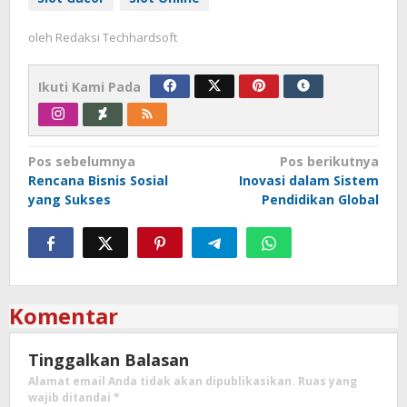
oleh
Redaksi Techhardsoft
Ikuti Kami Pada
Navigasi
Pos sebelumnya
Pos berikutnya
Rencana Bisnis Sosial
Inovasi dalam Sistem
pos
yang Sukses
Pendidikan Global
Komentar
Tinggalkan Balasan
Alamat email Anda tidak akan dipublikasikan.
Ruas yang
wajib ditandai
*