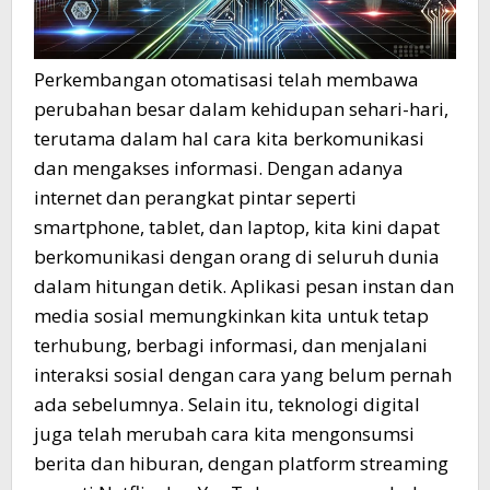
Perkembangan otomatisasi telah membawa
perubahan besar dalam kehidupan sehari-hari,
terutama dalam hal cara kita berkomunikasi
dan mengakses informasi. Dengan adanya
internet dan perangkat pintar seperti
smartphone, tablet, dan laptop, kita kini dapat
berkomunikasi dengan orang di seluruh dunia
dalam hitungan detik. Aplikasi pesan instan dan
media sosial memungkinkan kita untuk tetap
terhubung, berbagi informasi, dan menjalani
interaksi sosial dengan cara yang belum pernah
ada sebelumnya. Selain itu, teknologi digital
juga telah merubah cara kita mengonsumsi
berita dan hiburan, dengan platform streaming