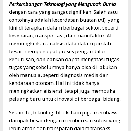
Perkembangan Teknologi yang Mengubah Dunia
dengan cara yang sangat signifikan. Salah satu
contohnya adalah kecerdasan buatan (AI), yang
kini di terapkan dalam berbagai sektor, seperti
kesehatan, transportasi, dan manufaktur. AI
memungkinkan analisis data dalam jumlah
besar, mempercepat proses pengambilan
keputusan, dan bahkan dapat mengatasi tugas-
tugas yang sebelumnya hanya bisa di lakukan
oleh manusia, seperti diagnosis medis dan
kendaraan otonom. Hal ini tidak hanya
meningkatkan efisiensi, tetapi juga membuka
peluang baru untuk inovasi di berbagai bidang.
Selain itu, teknologi blockchain juga membawa
dampak besar dengan memberikan solusi yang
lebih aman dan transparan dalam transaksi