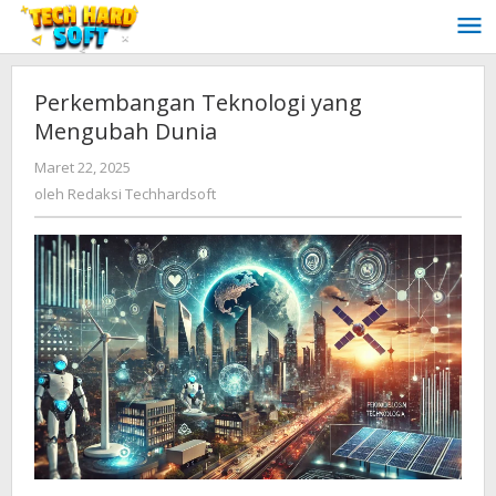
Lewati
ke
konten
Perkembangan Teknologi yang
Mengubah Dunia
oleh
Maret 22, 2025
Redaksi
oleh
Redaksi Techhardsoft
Techhardsoft