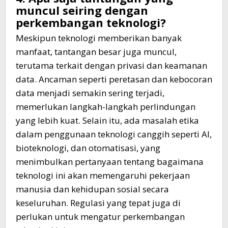
muncul seiring dengan
perkembangan teknologi?
Meskipun teknologi memberikan banyak
manfaat, tantangan besar juga muncul,
terutama terkait dengan privasi dan keamanan
data. Ancaman seperti peretasan dan kebocoran
data menjadi semakin sering terjadi,
memerlukan langkah-langkah perlindungan
yang lebih kuat. Selain itu, ada masalah etika
dalam penggunaan teknologi canggih seperti AI,
bioteknologi, dan otomatisasi, yang
menimbulkan pertanyaan tentang bagaimana
teknologi ini akan memengaruhi pekerjaan
manusia dan kehidupan sosial secara
keseluruhan. Regulasi yang tepat juga di
perlukan untuk mengatur perkembangan