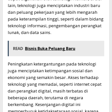
lain, teknologi juga menciptakan industri baru
dan peluang pekerjaan yang lebih mengarah
pada keterampilan tinggi, seperti dalam bidang
teknologi informasi, pengembangan perangkat
lunak, dan data sains.
READ
Bisnis Buka Peluang Baru
Peningkatan ketergantungan pada teknologi
juga menciptakan ketimpangan sosial dan
ekonomi yang semakin besar. Akses terhadap
teknologi yang memadai, seperti internet cepat
dan perangkat digital, masih terbatas di
beberapa daerah, terutama di negara
berkembang. Kesenjangan digital ini
memperburuk ketidaksetaraan sosial, karena