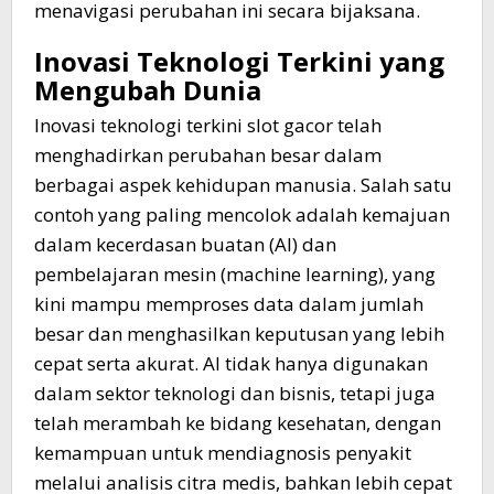
menavigasi perubahan ini secara bijaksana.
Inovasi Teknologi Terkini yang
Mengubah Dunia
Inovasi teknologi terkini slot gacor telah
menghadirkan perubahan besar dalam
berbagai aspek kehidupan manusia. Salah satu
contoh yang paling mencolok adalah kemajuan
dalam kecerdasan buatan (AI) dan
pembelajaran mesin (machine learning), yang
kini mampu memproses data dalam jumlah
besar dan menghasilkan keputusan yang lebih
cepat serta akurat. AI tidak hanya digunakan
dalam sektor teknologi dan bisnis, tetapi juga
telah merambah ke bidang kesehatan, dengan
kemampuan untuk mendiagnosis penyakit
melalui analisis citra medis, bahkan lebih cepat