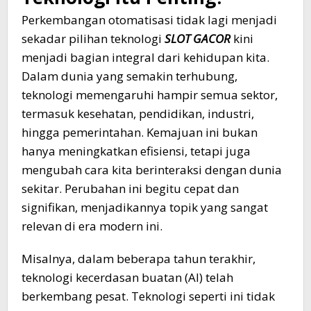
Perkembangan otomatisasi tidak lagi menjadi
sekadar pilihan teknologi
SLOT GACOR
kini
menjadi bagian integral dari kehidupan kita.
Dalam dunia yang semakin terhubung,
teknologi memengaruhi hampir semua sektor,
termasuk kesehatan, pendidikan, industri,
hingga pemerintahan. Kemajuan ini bukan
hanya meningkatkan efisiensi, tetapi juga
mengubah cara kita berinteraksi dengan dunia
sekitar. Perubahan ini begitu cepat dan
signifikan, menjadikannya topik yang sangat
relevan di era modern ini.
Misalnya, dalam beberapa tahun terakhir,
teknologi kecerdasan buatan (AI) telah
berkembang pesat. Teknologi seperti ini tidak