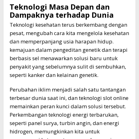
Teknologi Masa Depan dan
Dampaknya terhadap Dunia
Teknologi kesehatan terus berkembang dengan
pesat, mengubah cara kita mengelola kesehatan
dan memperpanjang usia harapan hidup.
kemajuan dalam pengeditan genetik dan terapi
berbasis sel menawarkan solusi baru untuk
penyakit yang sebelumnya sulit di sembuhkan,
seperti kanker dan kelainan genetik.
Perubahan iklim menjadi salah satu tantangan
terbesar dunia saat ini, dan teknologi slot online
memainkan peran kunci dalam solusi tersebut.
Perkembangan teknologi energi terbarukan,
seperti panel surya, turbin angin, dan energi
hidrogen, memungkinkan kita untuk