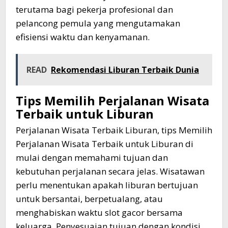
terutama bagi pekerja profesional dan
pelancong pemula yang mengutamakan
efisiensi waktu dan kenyamanan.
READ
Rekomendasi Liburan Terbaik Dunia
Tips Memilih Perjalanan Wisata
Terbaik untuk Liburan
Perjalanan Wisata Terbaik Liburan, tips Memilih
Perjalanan Wisata Terbaik untuk Liburan
di
mulai dengan memahami tujuan dan
kebutuhan perjalanan secara jelas. Wisatawan
perlu menentukan apakah liburan bertujuan
untuk bersantai, berpetualang, atau
menghabiskan waktu slot gacor bersama
keluarga. Penyesuaian tujuan dengan kondisi