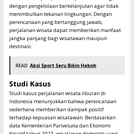
dengan pengelolaan berkelanjutan agar tidak
menimbulkan tekanan lingkungan. Dengan
perencanaan yang bertanggung jawab,
perjalanan wisata dapat memberikan manfaat
jangka panjang bagi wisatawan maupun
destinasi.
READ
Aksi Sport Seru Bikin Heboh
Studi Kasus
Studi kasus perjalanan wisata liburan di
Indonesia menunjukkan bahwa perencanaan
sederhana memberikan dampak positif
terhadap kepuasan wisatawan. Berdasarkan
data Kementerian Pariwisata dan Ekonomi
Kreatif tahun 2023, wisatawan domestik yang