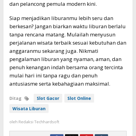
dan pelancong pemula modern kini.
Siap menjadikan liburanmu lebih seru dan
berkesan? Jangan biarkan waktu liburan berlalu
tanpa rencana matang. Mulailah menyusun
perjalanan wisata terbaik sesuai kebutuhan dan
anggaranmu sekarang juga. Nikmati
pengalaman liburan yang nyaman, aman, dan
penuh kenangan indah bersama orang tercinta
mulai hari ini tanpa ragu dan penuh
antusiasme serta kebahagiaan maksimal.
Ditag
Slot Gacor
Slot Online
Wisata Liburan
oleh
Redaksi Techhardsoft