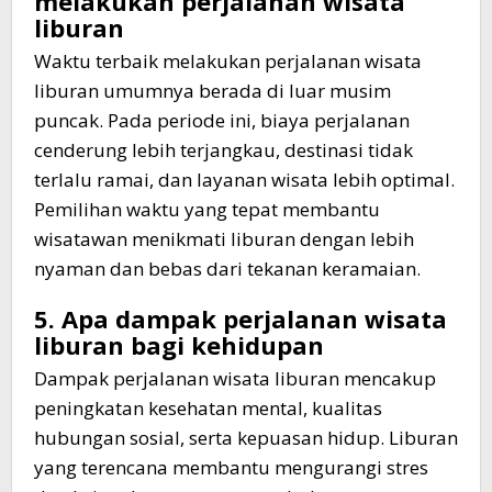
melakukan perjalanan wisata
liburan
Waktu terbaik melakukan perjalanan wisata
liburan umumnya berada di luar musim
puncak. Pada periode ini, biaya perjalanan
cenderung lebih terjangkau, destinasi tidak
terlalu ramai, dan layanan wisata lebih optimal.
Pemilihan waktu yang tepat membantu
wisatawan menikmati liburan dengan lebih
nyaman dan bebas dari tekanan keramaian.
5. Apa dampak perjalanan wisata
liburan bagi kehidupan
Dampak perjalanan wisata liburan mencakup
peningkatan kesehatan mental, kualitas
hubungan sosial, serta kepuasan hidup. Liburan
yang terencana membantu mengurangi stres