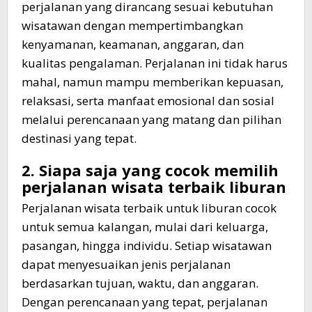
perjalanan yang dirancang sesuai kebutuhan
wisatawan dengan mempertimbangkan
kenyamanan, keamanan, anggaran, dan
kualitas pengalaman. Perjalanan ini tidak harus
mahal, namun mampu memberikan kepuasan,
relaksasi, serta manfaat emosional dan sosial
melalui perencanaan yang matang dan pilihan
destinasi yang tepat.
2. Siapa saja yang cocok memilih
perjalanan wisata terbaik liburan
Perjalanan wisata terbaik untuk liburan cocok
untuk semua kalangan, mulai dari keluarga,
pasangan, hingga individu. Setiap wisatawan
dapat menyesuaikan jenis perjalanan
berdasarkan tujuan, waktu, dan anggaran.
Dengan perencanaan yang tepat, perjalanan