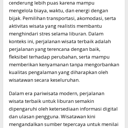
cenderung lebih puas karena mampu
mengelola biaya, waktu, dan energi dengan
bijak. Pemilihan transportasi, akomodasi, serta
aktivitas wisata yang realistis membantu
menghindari stres selama liburan. Dalam
konteks ini, perjalanan wisata terbaik adalah
perjalanan yang terencana dengan baik,
fleksibel terhadap perubahan, serta mampu
memberikan kenyamanan tanpa mengorbankan
kualitas pengalaman yang diharapkan oleh
wisatawan secara keseluruhan.
Dalam era pariwisata modern, perjalanan
wisata terbaik untuk liburan semakin
dipengaruhi oleh ketersediaan informasi digital
dan ulasan pengguna. Wisatawan kini
mengandalkan sumber tepercaya untuk menilai