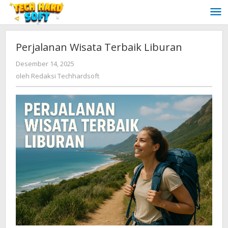
Lewati
ke
konten
Perjalanan Wisata Terbaik Liburan
oleh
Desember 14, 2025
Redaksi
oleh
Redaksi Techhardsoft
Techhardsoft