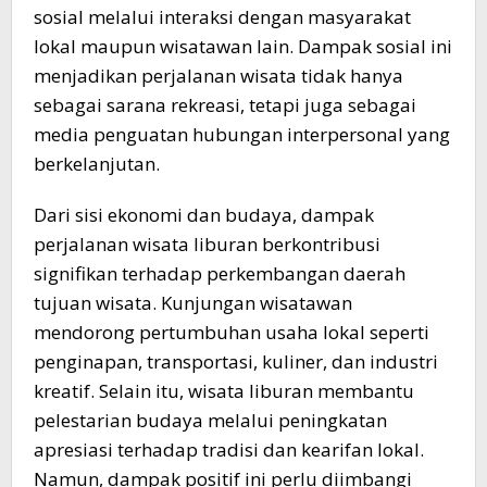
sosial melalui interaksi dengan masyarakat
lokal maupun wisatawan lain. Dampak sosial ini
menjadikan perjalanan wisata tidak hanya
sebagai sarana rekreasi, tetapi juga sebagai
media penguatan hubungan interpersonal yang
berkelanjutan.
Dari sisi ekonomi dan budaya, dampak
perjalanan wisata liburan berkontribusi
signifikan terhadap perkembangan daerah
tujuan wisata. Kunjungan wisatawan
mendorong pertumbuhan usaha lokal seperti
penginapan, transportasi, kuliner, dan industri
kreatif. Selain itu, wisata liburan membantu
pelestarian budaya melalui peningkatan
apresiasi terhadap tradisi dan kearifan lokal.
Namun, dampak positif ini perlu diimbangi