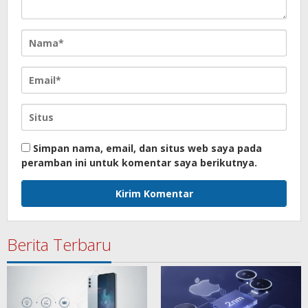
Simpan nama, email, dan situs web saya pada
peramban ini untuk komentar saya berikutnya.
Berita Terbaru