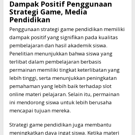
Dampak Positif Penggunaan
Strategi Game, Media
Pendidikan
Penggunaan strategi game pendidikan memiliki
dampak positif yang signifikan pada kualitas
pembelajaran dan hasil akademik siswa.
Penelitian menunjukkan bahwa siswa yang
terlibat dalam pembelajaran berbasis
permainan memiliki tingkat keterlibatan yang
lebih tinggi, serta menunjukkan peningkatan
pemahaman yang lebih baik terhadap slot
online materi pelajaran. Selain itu, permainan
ini mendorong siswa untuk lebih berusaha
mencapai tujuan mereka.
Strategi game pendidikan juga membantu
meningkatkan daya ingat siswa. Ketika materi