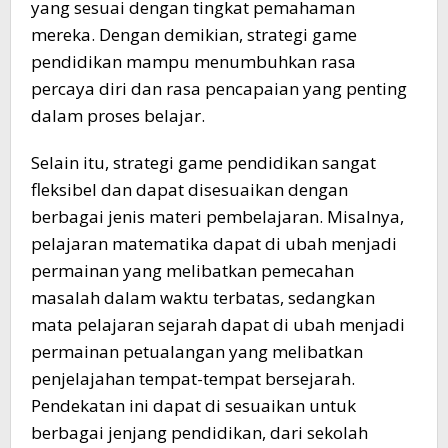
yang sesuai dengan tingkat pemahaman
mereka. Dengan demikian, strategi game
pendidikan mampu menumbuhkan rasa
percaya diri dan rasa pencapaian yang penting
dalam proses belajar.
Selain itu, strategi game pendidikan sangat
fleksibel dan dapat disesuaikan dengan
berbagai jenis materi pembelajaran. Misalnya,
pelajaran matematika dapat di ubah menjadi
permainan yang melibatkan pemecahan
masalah dalam waktu terbatas, sedangkan
mata pelajaran sejarah dapat di ubah menjadi
permainan petualangan yang melibatkan
penjelajahan tempat-tempat bersejarah.
Pendekatan ini dapat di sesuaikan untuk
berbagai jenjang pendidikan, dari sekolah