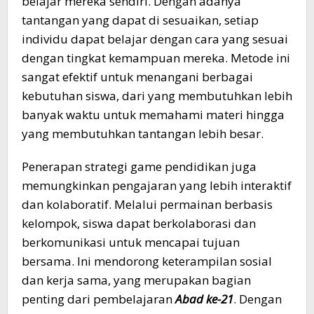
belajar mereka sendiri. Dengan adanya
tantangan yang dapat di sesuaikan, setiap
individu dapat belajar dengan cara yang sesuai
dengan tingkat kemampuan mereka. Metode ini
sangat efektif untuk menangani berbagai
kebutuhan siswa, dari yang membutuhkan lebih
banyak waktu untuk memahami materi hingga
yang membutuhkan tantangan lebih besar.
Penerapan strategi game pendidikan juga
memungkinkan pengajaran yang lebih interaktif
dan kolaboratif. Melalui permainan berbasis
kelompok, siswa dapat berkolaborasi dan
berkomunikasi untuk mencapai tujuan
bersama. Ini mendorong keterampilan sosial
dan kerja sama, yang merupakan bagian
penting dari pembelajaran
Abad ke-21
. Dengan