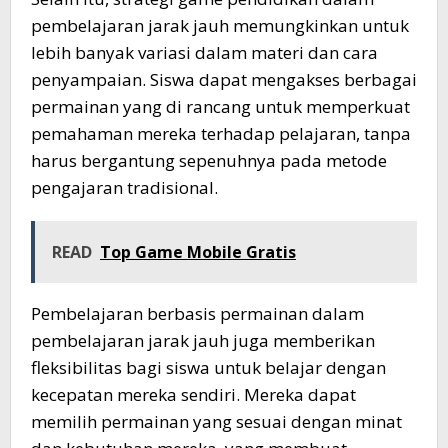
pembelajaran jarak jauh memungkinkan untuk
lebih banyak variasi dalam materi dan cara
penyampaian. Siswa dapat mengakses berbagai
permainan yang di rancang untuk memperkuat
pemahaman mereka terhadap pelajaran, tanpa
harus bergantung sepenuhnya pada metode
pengajaran tradisional.
READ
Top Game Mobile Gratis
Pembelajaran berbasis permainan dalam
pembelajaran jarak jauh juga memberikan
fleksibilitas bagi siswa untuk belajar dengan
kecepatan mereka sendiri. Mereka dapat
memilih permainan yang sesuai dengan minat