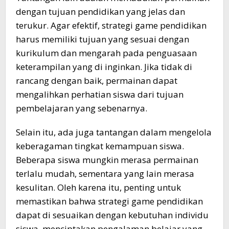
dengan tujuan pendidikan yang jelas dan
terukur. Agar efektif, strategi game pendidikan
harus memiliki tujuan yang sesuai dengan
kurikulum dan mengarah pada penguasaan
keterampilan yang di inginkan. Jika tidak di
rancang dengan baik, permainan dapat
mengalihkan perhatian siswa dari tujuan
pembelajaran yang sebenarnya.
Selain itu, ada juga tantangan dalam mengelola
keberagaman tingkat kemampuan siswa.
Beberapa siswa mungkin merasa permainan
terlalu mudah, sementara yang lain merasa
kesulitan. Oleh karena itu, penting untuk
memastikan bahwa strategi game pendidikan
dapat di sesuaikan dengan kebutuhan individu
siswa, menciptakan pengalaman belajar yang