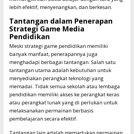
lebih efektif, menyenangkan, dan berkesan.
Tantangan dalam Penerapan
Strategi Game Media
Pendidikan
Meski strategi game pendidikan memiliki
banyak manfaat, penerapannya juga
menghadapi berbagai tantangan. Salah satu
tantangan utama adalah kebutuhan untuk
menyediakan perangkat teknologi yang
memadai. Tidak semua sekolah atau lembaga
pendidikan memiliki akses ke perangkat keras
atau perangkat lunak yang di perlukan untuk
melaksanakan permainan berbasis
pembelajaran secara efektif.
Tantangan lain adalah memadukan permainan