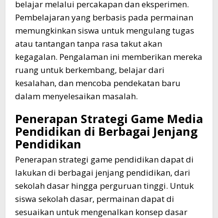
belajar melalui percakapan dan eksperimen.
Pembelajaran yang berbasis pada permainan
memungkinkan siswa untuk mengulang tugas
atau tantangan tanpa rasa takut akan
kegagalan. Pengalaman ini memberikan mereka
ruang untuk berkembang, belajar dari
kesalahan, dan mencoba pendekatan baru
dalam menyelesaikan masalah.
Penerapan Strategi Game Media
Pendidikan di Berbagai Jenjang
Pendidikan
Penerapan strategi game pendidikan dapat di
lakukan di berbagai jenjang pendidikan, dari
sekolah dasar hingga perguruan tinggi. Untuk
siswa sekolah dasar, permainan dapat di
sesuaikan untuk mengenalkan konsep dasar