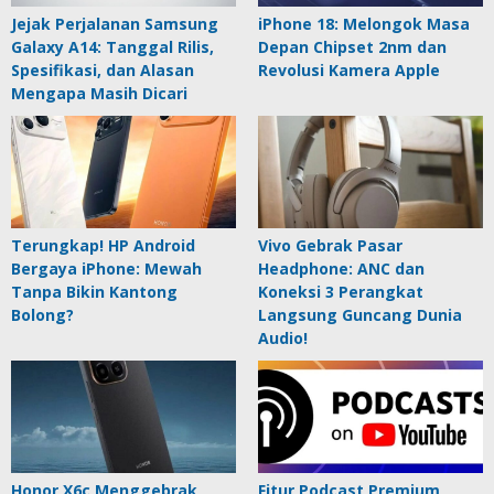
Jejak Perjalanan Samsung
iPhone 18: Melongok Masa
Galaxy A14: Tanggal Rilis,
Depan Chipset 2nm dan
Spesifikasi, dan Alasan
Revolusi Kamera Apple
Mengapa Masih Dicari
Terungkap! HP Android
Vivo Gebrak Pasar
Bergaya iPhone: Mewah
Headphone: ANC dan
Tanpa Bikin Kantong
Koneksi 3 Perangkat
Bolong?
Langsung Guncang Dunia
Audio!
Honor X6c Menggebrak
Fitur Podcast Premium