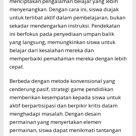
menciptakan pengalaman belajar yang lebih
menyenangkan. Dengan cara ini, siswa diajak
untuk terlibat aktif dalam pembelajaran, bukan
sekadar mendengarkan instruksi. Pendekatan
ini berfokus pada penyediaan umpan balik
yang langsung, memungkinkan siswa untuk
belajar dari kesalahan mereka dan
memperbaiki pemahaman mereka dengan lebih
cepat.
Berbeda dengan metode konvensional yang
cenderung pasif, strategi game pendidikan
memberikan kesempatan kepada siswa untuk
aktif berpartisipasi dan berpikir kritis dalam
menghadapi masalah. Dengan desain
permainan yang menyertakan elemen
permainan, siswa dapat menikmati tantangan