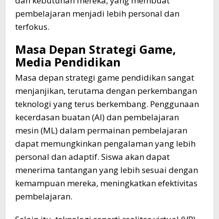
dan kebutuhan mereka, yang membuat
pembelajaran menjadi lebih personal dan
terfokus.
Masa Depan Strategi Game,
Media Pendidikan
Masa depan strategi game pendidikan sangat
menjanjikan, terutama dengan perkembangan
teknologi yang terus berkembang. Penggunaan
kecerdasan buatan (AI) dan pembelajaran
mesin (ML) dalam permainan pembelajaran
dapat memungkinkan pengalaman yang lebih
personal dan adaptif. Siswa akan dapat
menerima tantangan yang lebih sesuai dengan
kemampuan mereka, meningkatkan efektivitas
pembelajaran.